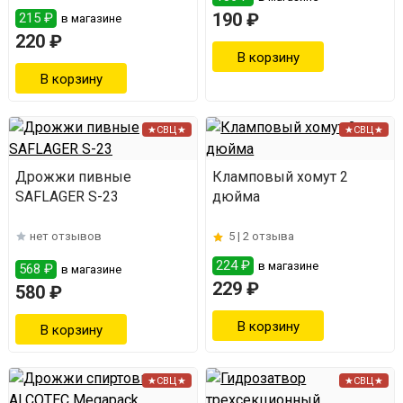
190 ₽
215 ₽
в магазине
220 ₽
★СВЦ★
★СВЦ★
Дрожжи пивные
Кламповый хомут 2
SAFLAGER S-23
дюйма
нет отзывов
5 |
2 отзыва
224 ₽
в магазине
568 ₽
в магазине
229 ₽
580 ₽
★СВЦ★
★СВЦ★