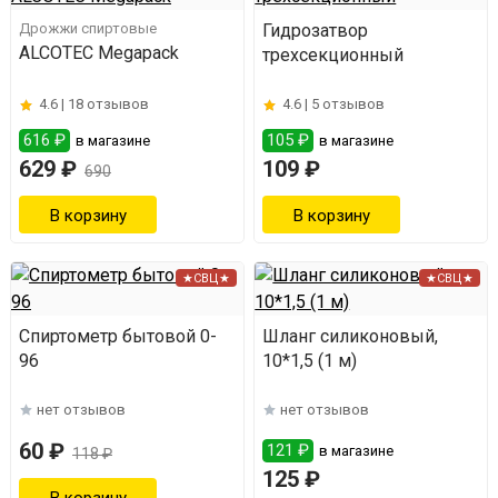
Дрожжи спиртовые
Гидрозатвор
ALCOTEC Megapack
трехсекционный
4.6 |
18 отзывов
4.6 |
5 отзывов
616 ₽
105 ₽
в магазине
в магазине
629 ₽
109 ₽
690
★СВЦ★
★СВЦ★
Спиртометр бытовой 0-
Шланг силиконовый,
96
10*1,5 (1 м)
нет отзывов
нет отзывов
60 ₽
121 ₽
в магазине
118 ₽
125 ₽