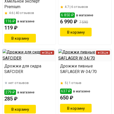
Хмельной эксперт
Premium
4.7 |
6 отзывов
4.6 |
40 отзывов
6 850 ₽
в магазине
6 990 ₽
116 ₽
в магазине
7 590
119 ₽
★СВЦ★
★СВЦ★
Дрожжи для сидра
Дрожжи пивные
SAFCIDER
SAFLAGER W-34/70
нет отзывов
5 |
1 отзыв
637 ₽
в магазине
279 ₽
в магазине
650 ₽
285 ₽