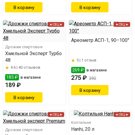
★СВЦ★
★СВЦ★
Ареометр АСП-1, 90–100°
Дрожжи спиртовые
Хмельной Эксперт Турбо
48
5 |
1 отзыв
4.6 |
40 отзывов
269 ₽
в магазине
275 ₽
185 ₽
в магазине
390
189 ₽
★СВЦ★
★СВЦ★
Коптильня
Hanhi, 20 л
Дрожжи спиртовые