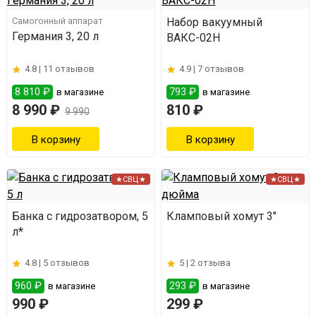
Самогонный аппарат
Набор вакуумный
Германия 3, 20 л
ВАКС-02Н
4.8 |
11 отзывов
4.9 |
7 отзывов
8 810 ₽
793 ₽
в магазине
в магазине
8 990 ₽
810 ₽
9 990
★СВЦ★
★СВЦ★
Банка с гидрозатвором, 5
Кламповый хомут 3"
л*
4.8 |
5 отзывов
5 |
2 отзыва
960 ₽
293 ₽
в магазине
в магазине
990 ₽
299 ₽