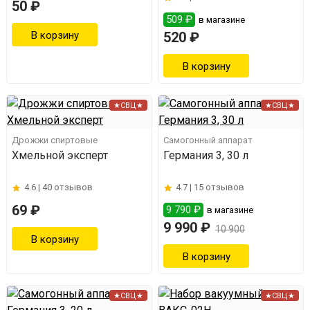
50 ₽
509 ₽
в магазине
520 ₽
★СВЦ★
★СВЦ★
Дрожжи спиртовые
Самогонный аппарат
Хмельной эксперт
Германия 3, 30 л
4.6 |
40 отзывов
4.7 |
15 отзывов
69 ₽
9 790 ₽
в магазине
9 990 ₽
10 900
★СВЦ★
★СВЦ★