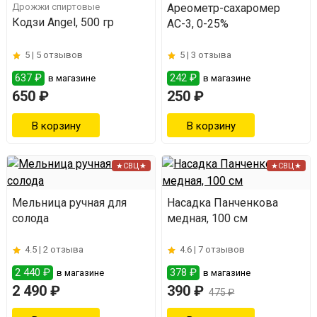
Дрожжи спиртовые
Ареометр-сахаромер
Кодзи Angel, 500 гр
АС-3, 0-25%
5 |
5 отзывов
5 |
3 отзыва
637 ₽
242 ₽
в магазине
в магазине
650 ₽
250 ₽
★СВЦ★
★СВЦ★
Мельница ручная для
Насадка Панченкова
солода
медная, 100 см
4.5 |
2 отзыва
4.6 |
7 отзывов
2 440 ₽
378 ₽
в магазине
в магазине
2 490 ₽
390 ₽
475 ₽