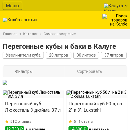
Меню
Калуга
Главная
Каталог
Самогоноварение
»
»
Перегонные кубы и баки в Калуге
Увеличители куба
20 литров
30 литров
37 литров
Фильтры
Сортировать
Перегонный куб
Перегонный куб 50 л, на
Люкссталь 3 дюйма, 37 л
2" и 3", Luxstahl
5 |
2 отзыва
5 |
1 отзыв
12 730 ₽
14 690 ₽
в магазине
в магазине