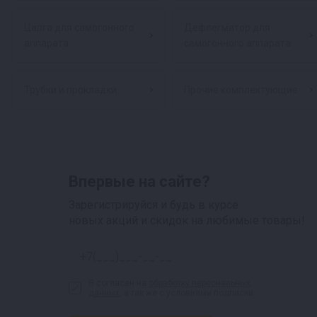
Царга для самогонного
Дефлегматор для
аппарата
самогонного аппарата
Трубки и прокладки
Прочие комплектующие
Впервые на сайте?
Зарегистрируйся и будь в курсе
новых акций и скидок на любимые товары!
Я согласен на
обработку персональных
данных
, а так же с условиями подписки.