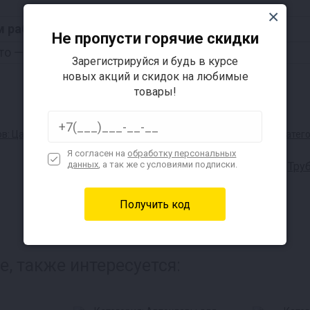
м работы
Не пропусти горячие скидки
то
— откроется в пт
Зарегистрируйся и будь в курсе
новых акций и скидок на любимые
товары!
Я согласен на
обработку персональных
данных
, а так же с условиями подписки.
Колпачковые колонны
Тру
, также интересуется: