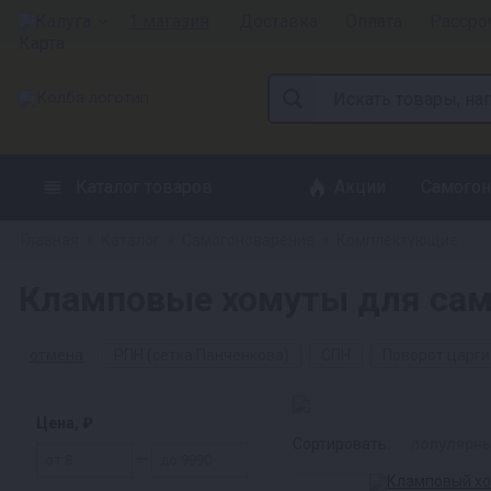
Калуга
1 магазин
Доставка
Оплата
Рассро
Каталог товаров
Акции
Самогон
Главная
Каталог
Самогоноварение
Комплектующие
»
»
»
Кламповые хомуты для само
отмена
РПН (сетка Панченкова)
СПН
Поворот царги
Цена, ₽
Сортировать:
популярн
—