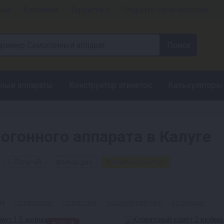
чка
Вакансии
Гарантия +
Открыть свой магазин
ные аппараты
Конструктор этикеток
Калькуляторы
гонного аппарата в Калуге
Попугай
Фальш дно
Клампы (хомуты)
ые
подешевле
подороже
высокий рейтинг
по скидке
★СВЦ★